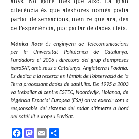
anys. No gaire més que això. La gran
diferència és que aleshores només podia
parlar de sensacions, mentre que ara, des
de l’experiència, puc parlar de dades i fets.
Mònica Roca
és enginyera de Telecomunicacions
per la Universitat Politècnica de Catalunya.
Fundadora el 2006 i directora del grup d’empreses
isardSAT, amb seus a Catalunya, Anglaterra i Polònia.
Es dedica a la recerca en l’àmbit de l’observació de la
Terra processant dades de satèl.lits. De 1995 a 2003
va treballar al centre ESTEC, Noordwijk, Holanda, de
l’Agència Espacial Europea (ESA) on va exercir com a
responsable del sistema del radar altímetre a bord
del satèl.lit europeu EnviSat.
F
M
E
C