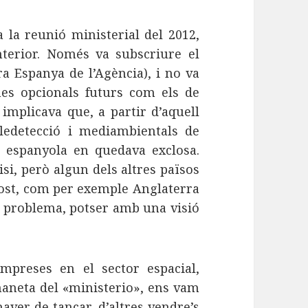
a la reunió ministerial del 2012,
erior. Només va subscriure el
ra Espanya de l’Agència), i no va
mes opcionals futurs com els de
 implicava que, a partir d’aquell
ledetecció i mediambientals de
ó espanyola en quedava exclosa.
si, però algun dels altres països
post, com per exemple Anglaterra
l problema, potser amb una visió
preses en el sector espacial,
maneta del «ministerio», ens vam
aver de tancar, d’altres vendre’s