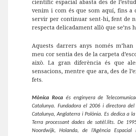
científic espacial abasta des de l’estu
venim i com és que som aquí, fins a 
servir per continuar sent-hi, fent de 
respecta delicadament allò que se’ns ha
Aquests darrers anys només m’han c
meu cor sentia des de la carpeta d’esc
això. La gran diferència és que al
sensacions, mentre que ara, des de l’e
fets.
Mònica Roca
és enginyera de Telecomunicac
Catalunya. Fundadora el 2006 i directora de
Catalunya, Anglaterra i Polònia. Es dedica a la
Terra processant dades de satèl.lits. De 199
Noordwijk, Holanda, de l’Agència Espacia