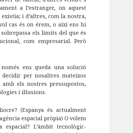
ament a l’estranger, on aquest
xistia; i d’altres, com la nostra,
vol cas és on érem, o així ens hi
 sobrepassa els límits del que és
tucional, com empresarial. Però
t només ens queda una solució
 decidir per nosaltres mateixos
 amb els nostres pressupostos,
ogies i il·lusions.
iocre? (Espanya és actualment
 agència espacial pròpia) O volem
 espacial? L’àmbit tecnològic-