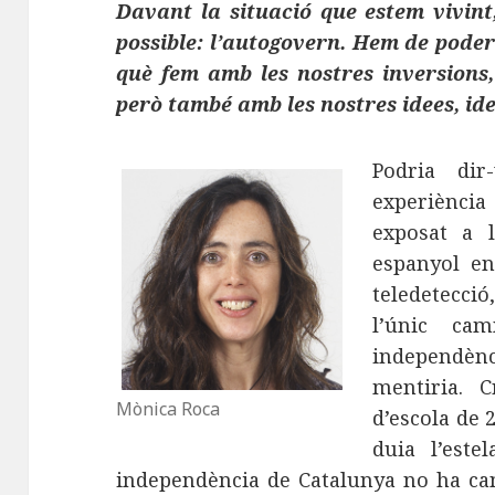
Davant la situació que estem vivin
possible: l’autogovern. Hem de poder
què fem amb les nostres inversions,
però també amb les nostres idees, ideol
Podria di
experiènci
exposat a 
espanyol en
teledetecci
l’únic ca
independènc
mentiria. 
Mònica Roca
d’escola de 
duia l’este
independència de Catalunya no ha can