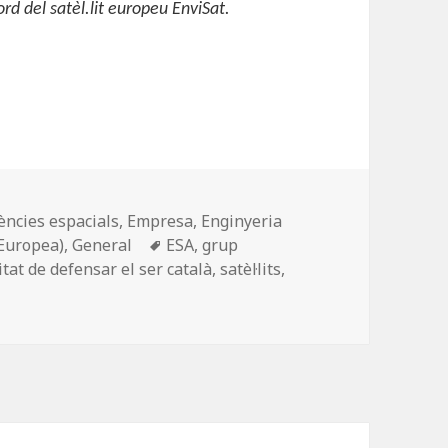
rd del satèl.lit europeu EnviSat.
ències espacials
,
Empresa
,
Enginyeria
Etiquetes
 Europea)
,
General
ESA
,
grup
tat de defensar el ser català
,
satèl·lits
,