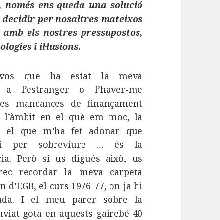
t, només ens queda una solució
 decidir per nosaltres mateixos
 amb els nostres pressupostos,
ogies i il·lusions.
r-vos que ha estat la meva
a a l’estranger o l’haver-me
les mancances de finançament
 l’àmbit en el què em moc, la
ó, el que m’ha fet adonar que
mí per sobreviure … és la
ia. Però si us digués això, us
Crec recordar la meva carpeta
2n d’EGB, el curs 1976-77, on ja hi
lada. I el meu parer sobre la
viat gota en aquests gairebé 40