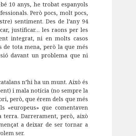
rebé 10 anys, he trobat espanyols
fessionals. Però pocs, molt pocs,
tre) sentiment. Des de l’any 94
ar, justificar… les raons per les
ent integrat, ni en molts casos
ns de tota mena, però la que més
nsió davant un problema que ni
catalans n’hi ha un munt. Això és
ent) i mala notícia (no sempre la
tori, però, que érem dels que més
els «europeus» que comentaven
 terra. Darrerament, però, això
mençat a deixar de ser tornar a
volem ser.