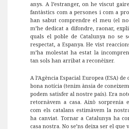
anys. A l’estranger, on he viscut gai
fantàstics com a persones i com a pro
han sabut comprendre el meu (el nos
m’he dedicat a difondre, raonar, explic
quals el poble de Catalunya no se s
respectat, a Espanya. He vist reaccio
m’ha molestat ha estat la incompre
tan sols han arribat a reconèixer.
A l’Agència Espacial Europea (ESA) de 
bona notícia (tenim ànsia de coneixem
podem satisfer al nostre país). Era no
retornàvem a casa. Això sorprenia 
com els catalans estimàvem la nostra
ha canviat. Tornar a Catalunya ha co
casa nostra. No se’ns deixa ser el que 