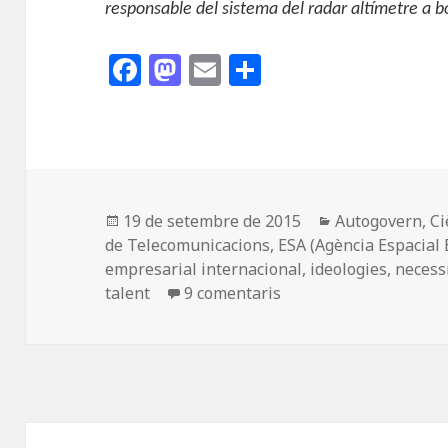
responsable del sistema del radar altímetre a bo
F
M
E
C
a
as
m
o
c
to
ai
m
e
d
l
p
b
o
a
o
n
rt
Publicat
Categories
19 de setembre de 2015
Autogovern
,
Ci
el
de Telecomunicacions
,
ESA (Agència Espacial
o
ei
empresarial internacional
,
ideologies
,
necessi
k
x
a Recerca espacial
talent
9 comentaris