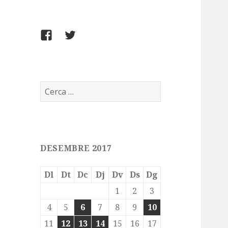
FACEBOOK
TWITTER
Cerca:
DESEMBRE 2017
Dl
Dt
Dc
Dj
Dv
Ds
Dg
1
2
3
4
5
6
7
8
9
10
11
12
13
14
15
16
17