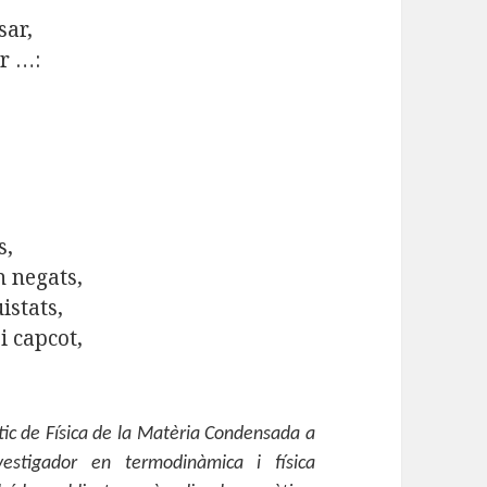
sar,
ar …:
s,
n negats,
istats,
i capcot,
àtic de Física de la Matèria Condensada a
estigador en termodinàmica i física