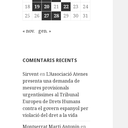
18
19
20
21
22
23
24
25
26
27
28
29
30
31
« nov.
gen. »
COMENTARIS RECENTS
Sirvent
en
L’Associació Atenes
presenta una demanda de
mesures provisionals
urgentíssimes al Tribunal
Europeu de Drets Humans
contra el govern espanyol per
violació del dret a la vida
Montserrat Marti Antonin
en