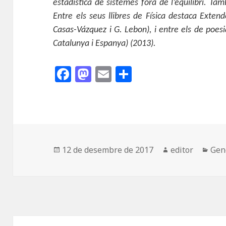
estadística de sistemes fora de l’equilibri. Ta
Entre els seus llibres de Física destaca Exten
Casas-Vázquez i G. Lebon), i entre els de poesi
Catalunya i Espanya) (2013).
F
M
E
C
a
as
m
o
c
to
ai
m
e
d
l
p
b
o
a
o
n
rt
Publicat
Autor
Cat
12 de desembre de 2017
editor
Gen
el
o
ei
k
x