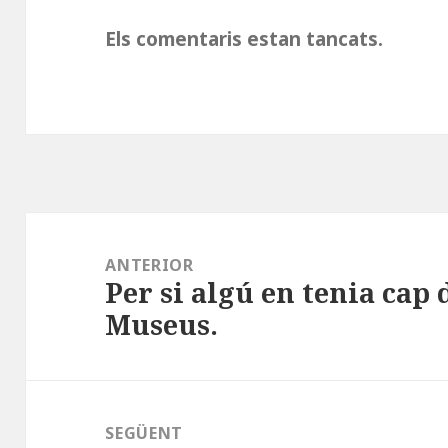
Els comentaris estan tancats.
Navegació
d'entrades
ANTERIOR
Per si algú en tenia cap 
Entrada
Museus.
anterior:
SEGÜENT