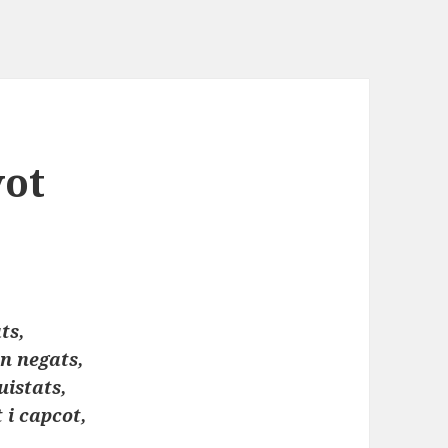
vot
ts,
n negats,
uistats,
 i capcot,