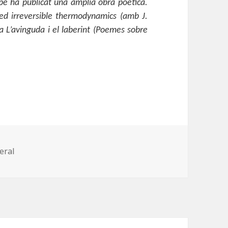
mbé ha publicat una àmplia obra poètica.
ded irreversible thermodynamics (amb J.
a L’avinguda i el laberint (Poemes sobre
egories
eral