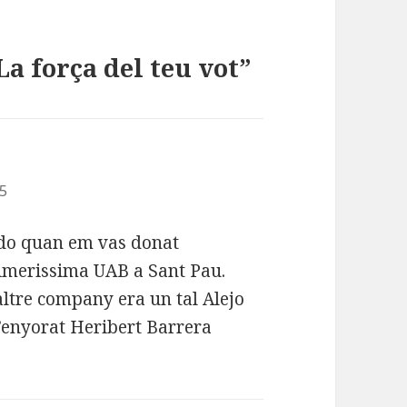
a força del teu vot”
35
rdo quan em vas donat
rimerissima UAB a Sant Pau.
altre company era un tal Alejo
l’enyorat Heribert Barrera