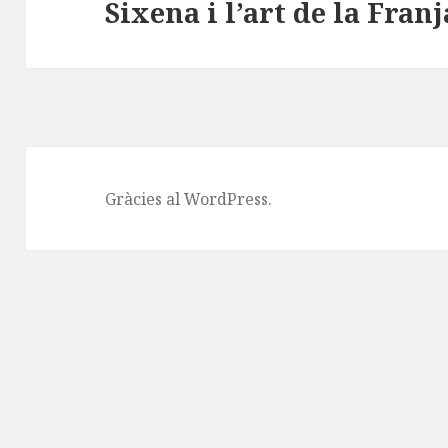
Sixena i l’art de la Franj
Entrada
següent:
Gràcies al WordPress.