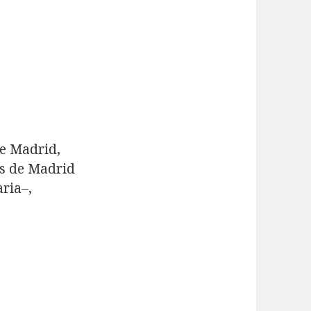
de Madrid,
ics de Madrid
ària–,