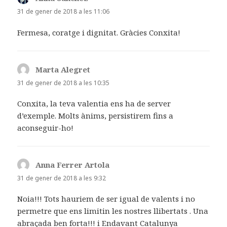
dit:
31 de gener de 2018 a les 11:06
Fermesa, coratge i dignitat. Gràcies Conxita!
Marta Alegret
ha
dit:
31 de gener de 2018 a les 10:35
Conxita, la teva valentia ens ha de server
d’exemple. Molts ànims, persistirem fins a
aconseguir-ho!
Anna Ferrer Artola
ha
dit:
31 de gener de 2018 a les 9:32
Noia!!! Tots hauriem de ser igual de valents i no
permetre que ens limitin les nostres llibertats . Una
abraçada ben forta!!! i Endavant Catalunya