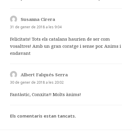
Susanna Cirera
ha
dit:
31 de gener de 2018 a les 9:04
Felicitats! Tots els catalans haurien de ser com
vosaltres! Amb un gran coratge i sense por. Anims i
endavant
Albert Falqués Serra
ha
dit:
30 de gener de 2018 a les 20:02
Fantàstic, Conxita!! Molts ànims!
Els comentaris estan tancats.