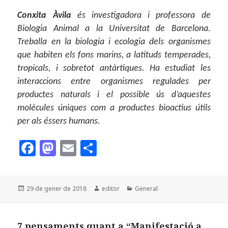
Conxita Àvila
és investigadora i professora de
Biologia Animal a la Universitat de Barcelona.
Treballa en la biologia i ecologia dels organismes
que habiten els fons marins, a latituds temperades,
tropicals, i sobretot antàrtiques. Ha estudiat les
interaccions entre organismes regulades per
productes naturals i el possible ús d’aquestes
molècules úniques com a productes bioactius útils
per als éssers humans.
F
M
E
C
a
as
m
o
c
to
ai
m
Publicat
Autor
Categories
29 de gener de 2018
editor
General
e
d
l
p
el
b
o
a
7 pensaments quant a “Manifestació a