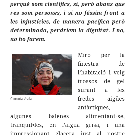
perquè som científics, sí, però abans que
res som persones, i si no féssim front a
les injustícies, de manera pacífica però
determinada, perdríem la dignitat. I no,
no ho farem.
Miro per la
finestra de
l’habitació i veig
trossos de gel
surant a les
fredes aigües
Conxita Àvila
antàrtiques,
algunes balenes alimentant-se,
tranquil•les, en l’aigua grisa, i una
impressionant glacera just al nostre