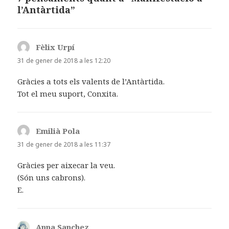
o
n
rt
l’Antàrtida”
o
ei
k
x
Fèlix Urpí
ha
dit:
31 de gener de 2018 a les 12:20
Gràcies a tots els valents de l’Antàrtida.
Tot el meu suport, Conxita.
Emilià Pola
ha
dit:
31 de gener de 2018 a les 11:37
Gràcies per aixecar la veu.
(Són uns cabrons).
E.
Anna Sanchez
ha