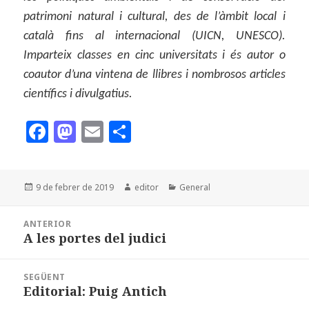
patrimoni natural i cultural, des de l’àmbit local i
català fins al internacional (UICN, UNESCO).
Imparteix classes en cinc universitats i és autor o
coautor d’una vintena de llibres i nombrosos articles
científics i divulgatius.
F
M
E
C
a
as
m
o
c
to
ai
m
Publicat
Autor
Categories
9 de febrer de 2019
editor
General
e
d
l
p
el
b
o
a
Navegació
ANTERIOR
d'entrades
o
n
rt
A les portes del judici
Entrada
anterior:
o
ei
SEGÜENT
k
x
Editorial: Puig Antich
Entrada
següent: