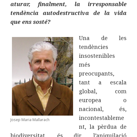
aturar, finalment, la irresponsable
tendència autodestructiva de la vida
que ens sosté?
Una de les
tendències
insostenibles
més
preocupants,
tant a escala
global, com
europea o
nacional, és,
incontestableme
Josep Maria Mallarach
nt, la pèrdua de
biodiversitat, és dir, l’aniquilació