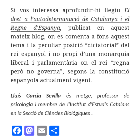
Si vos interessa aprofundir-hi llegiu
El
dret a l’autodeterminació de Catalunya i el
Regne d’Espanya
, publicat en aquest
mateix blog, on es comenta a fons aquest
tema i la peculiar posició “dictatorial” del
rei espanyol i no propi d’una monarquia
liberal i parlamentària on el rei “regna
però no governa”, segons la constitució
espanyola actualment vigent.
Lluís Garcia Sevilla
és metge, professor de
psicologia i membre de l’Institut d’Estudis Catalans
en la Secció de Ciències Biològiques
.
F
M
E
C