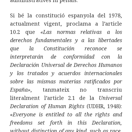
administratives ni penals.
Si bé la constitució espanyola del 1978,
actualment vigent, proclama a l’article
10.2 que
«Las normas relativas a los
derechos fundamentales y a las libertades
que la Constitución reconoce se
interpretarán de conformidad con la
Declaración Universal de Derechos Humanos
y los tratados y acuerdos internacionales
sobre las mismas materias ratificados por
España»
, tanmateix no transcriu
literalment l’article 2.1 de la
Universal
Declaration of Human Rights
(UDHR, 1948):
«
Everyone is entitled to all the rights and
freedoms set forth in this Declaration,
without distinction of any kind, such as race,