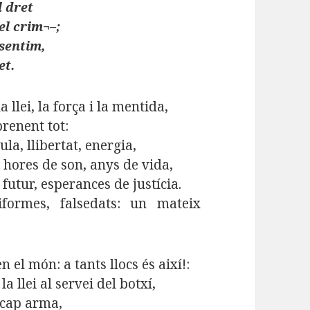
l dret
el crim¬–;
 sentim,
et.
 llei, la força i la mentida,
renent tot:
ula, llibertat, energia,
 hores de son, anys de vida,
 futur, esperances de justícia.
iformes, falsedats: un mateix
n el món: a tants llocs és així!:
la llei al servei del botxí,
 cap arma,