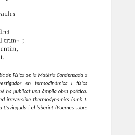
raules.
dret
el crim¬–;
sentim,
t.
àtic de Física de la Matèria Condensada a
estigador en termodinàmica i física
mbé ha publicat una àmplia obra poètica.
ded irreversible thermodynamics (amb J.
a L’avinguda i el laberint (Poemes sobre