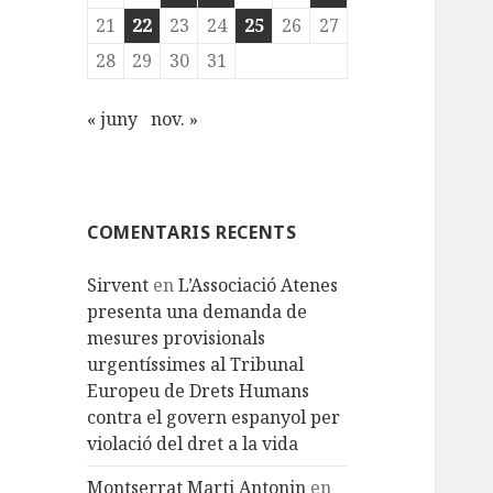
21
22
23
24
25
26
27
28
29
30
31
« juny
nov. »
COMENTARIS RECENTS
Sirvent
en
L’Associació Atenes
presenta una demanda de
mesures provisionals
urgentíssimes al Tribunal
Europeu de Drets Humans
contra el govern espanyol per
violació del dret a la vida
Montserrat Marti Antonin
en