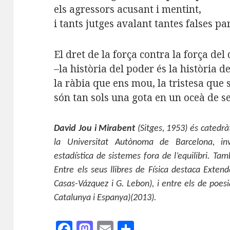
els agressors acusant i mentint,
i tants jutges avalant tantes falses pa
El dret de la força contra la força del 
–la història del poder és la història d
la ràbia que ens mou, la tristesa que 
són tan sols una gota en un oceà de se
David Jou i Mirabent
(Sitges, 1953) és catedr
la Universitat Autònoma de Barcelona, inv
estadística de sistemes fora de l’equilibri. Ta
Entre els seus llibres de Física destaca Exten
Casas-Vázquez i G. Lebon), i entre els de poesi
Catalunya i Espanya)(2013).
F
M
E
C