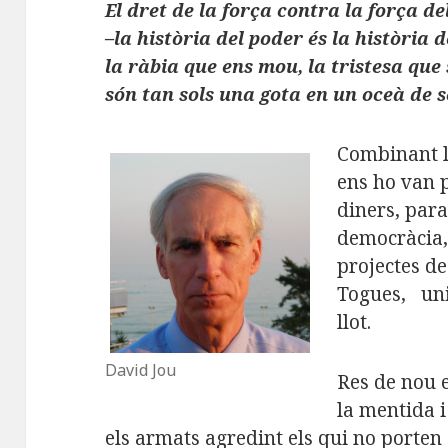
El dret de la força contra la força de
–la història del poder és la història d
la ràbia que ens mou, la tristesa que
són tan sols una gota en un oceà de s
Combinant la
ens ho van p
diners, para
democràcia,
projectes de
Togues, un
llot.
David Jou
Res de nou e
la mentida i 
els armats agredint els qui no porten