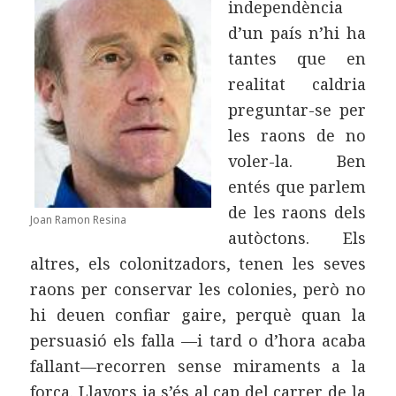
independència
d’un país n’hi ha
tantes que en
realitat caldria
preguntar-se per
les raons de no
voler-la. Ben
entés que parlem
de les raons dels
Joan Ramon Resina
autòctons. Els
altres, els colonitzadors, tenen les seves
raons per conservar les colonies, però no
hi deuen confiar gaire, perquè quan la
persuasió els falla —i tard o d’hora acaba
fallant—recorren sense miraments a la
força. Llavors ja s’és al cap del carrer de la