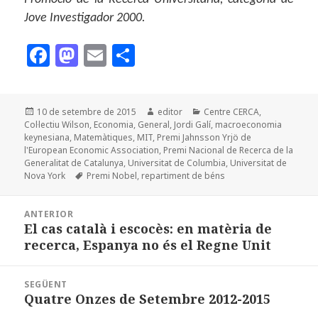
Jove Investigador 2000.
F
M
E
C
a
as
m
o
c
to
ai
m
Publicat
Autor
Categories
10 de setembre de 2015
editor
Centre CERCA
,
e
d
l
p
el
Col·lectiu Wilson
,
Economia
,
General
,
Jordi Galí
,
macroeconomia
b
o
a
keynesiana
,
Matemàtiques
,
MIT
,
Premi Jahnsson Yrjö de
l'European Economic Association
,
Premi Nacional de Recerca de la
o
n
rt
Generalitat de Catalunya
,
Universitat de Columbia
,
Universitat de
Etiquetes
Nova York
Premi Nobel
,
repartiment de béns
o
ei
Navegació
k
x
ANTERIOR
d'entrades
El cas català i escocès: en matèria de
Entrada
recerca, Espanya no és el Regne Unit
anterior:
SEGÜENT
Quatre Onzes de Setembre 2012-2015
Entrada
següent: