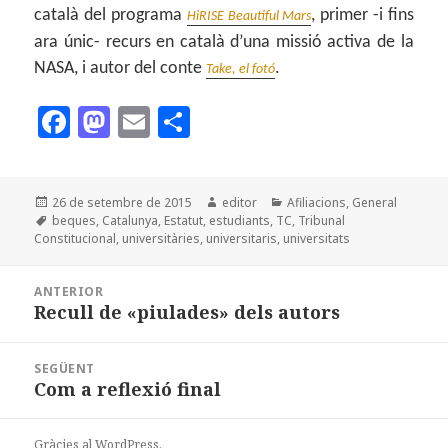
català del programa
, primer -i fins
HiRISE Beautiful Mars
ara únic- recurs en català d’una missió activa de la
NASA, i autor del conte
.
Take, el fotó
F
M
E
C
a
as
m
o
c
to
ai
m
Publicat
Autor
Categories
26 de setembre de 2015
editor
Afiliacions
,
General
e
d
l
p
el
Etiquetes
beques
,
Catalunya
,
Estatut
,
estudiants
,
TC
,
Tribunal
b
o
a
Constitucional
,
universitàries
,
universitaris
,
universitats
o
n
rt
Navegació
ANTERIOR
d'entrades
o
ei
Recull de «piulades» dels autors
Entrada
k
x
anterior:
SEGÜENT
Com a reflexió final
Entrada
següent:
Gràcies al WordPress.