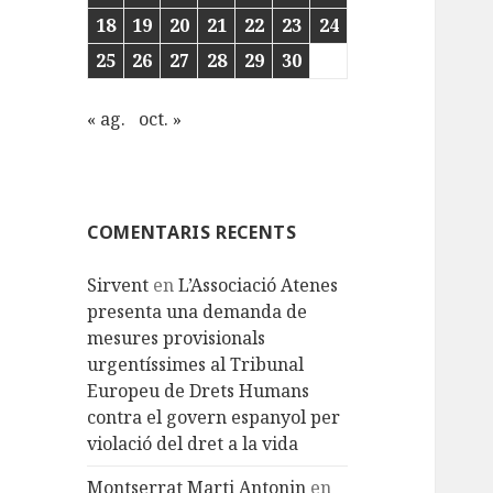
18
19
20
21
22
23
24
25
26
27
28
29
30
« ag.
oct. »
COMENTARIS RECENTS
Sirvent
en
L’Associació Atenes
presenta una demanda de
mesures provisionals
urgentíssimes al Tribunal
Europeu de Drets Humans
contra el govern espanyol per
violació del dret a la vida
Montserrat Marti Antonin
en