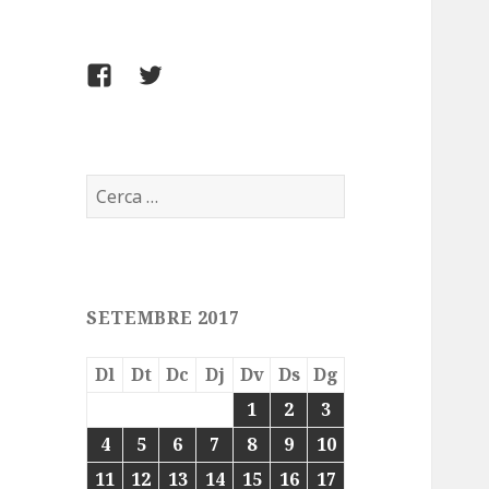
FACEBOOK
TWITTER
Cerca:
SETEMBRE 2017
Dl
Dt
Dc
Dj
Dv
Ds
Dg
1
2
3
4
5
6
7
8
9
10
11
12
13
14
15
16
17