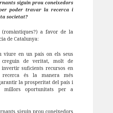
ernants siguin prou coneixedors
 per poder travar la recerca i
ta societat?
 (romàntiques?) a favor de la
ia de Catalunya:
 viure en un país on els seus
 creguin de veritat, molt de
 invertir suficients recursos en
i recerca és la manera més
arantir la prosperitat del país i
es millors oportunitats per a
ernants siguin prou coneixedors