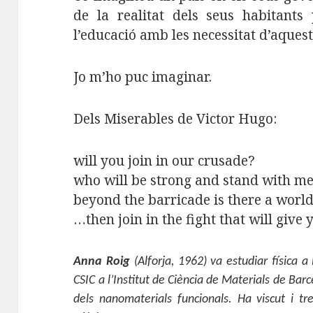
de la realitat dels seus habitants
l’educació amb les necessitat d’aquest
Jo m’ho puc imaginar.
Dels Miserables de Victor Hugo:
will you join in our crusade?
who will be strong and stand with m
beyond the barricade is there a world
…then join in the fight that will give y
Anna Roig
(Alforja, 1962) va estudiar física a
CSIC a l’Institut de Ciència de Materials de Bar
dels nanomaterials funcionals. Ha viscut i tre