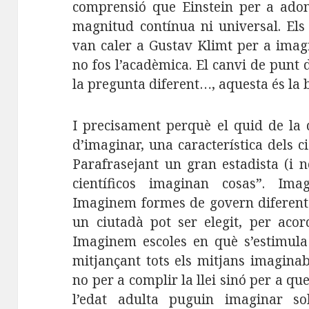
comprensió que Einstein per a ado
magnitud contínua ni universal. Els
van caler a Gustav Klimt per a ima
no fos l’acadèmica. El canvi de punt d
la pregunta diferent…, aquesta és la b
I precisament perquè el quid de la q
d’imaginar, una característica dels c
Parafrasejant un gran estadista (i n
científicos imaginan cosas”. Im
Imaginem formes de govern diferents
un ciutadà pot ser elegit, per acor
Imaginem escoles en què s’estimula 
mitjançant tots els mitjans imaginab
no per a complir la llei sinó per a que
l’edat adulta puguin imaginar sol