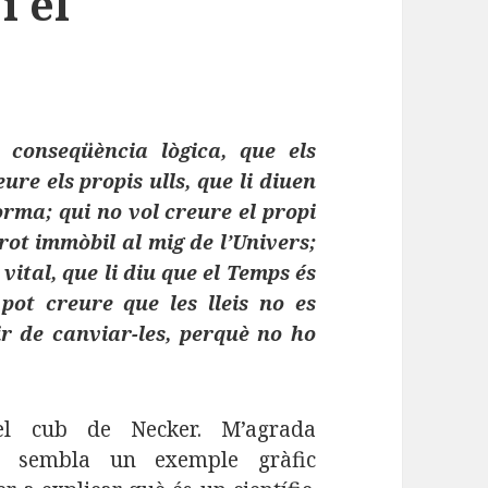
i el
 conseqüència lògica, que els
eure els propis ulls, que li diuen
rma; qui no vol creure el propi
drot immòbil al mig de l’Univers;
vital, que li diu que el Temps és
pot creure que les lleis no es
r de canviar-les, perquè no ho
el cub de Necker. M’agrada
 sembla un exemple gràfic