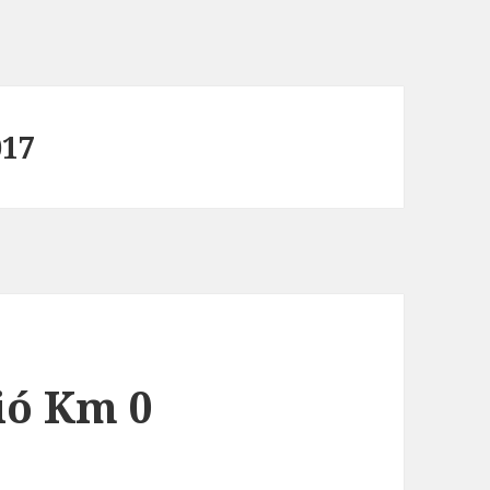
017
ió Km 0