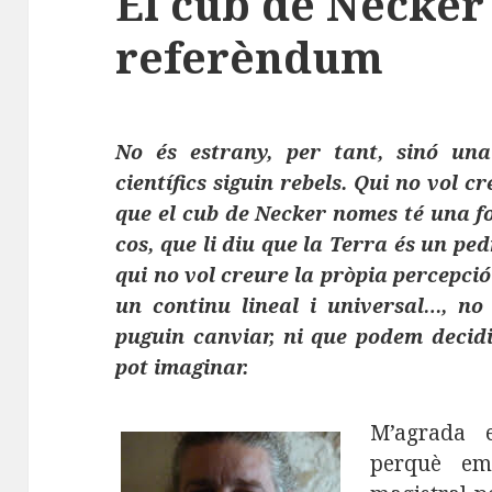
El cub de Necker 
referèndum
No és estrany, per tant, sinó una
científics siguin rebels. Qui no vol cr
que el cub de Necker nomes té una fo
cos, que li diu que la Terra és un pe
qui no vol creure la pròpia percepció 
un continu lineal i universal…, no 
puguin canviar, ni que podem decidi
pot imaginar.
M’agrada 
perquè em