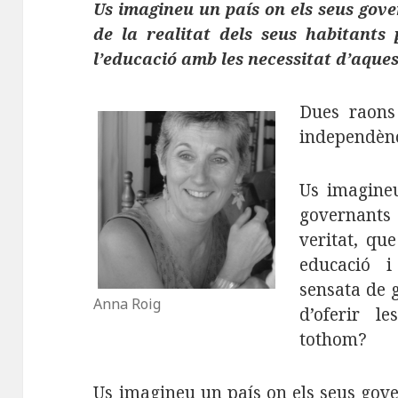
Us imagineu un país on els seus gov
de la realitat dels seus habitants
l’educació amb les necessitat d’aques
Dues raons
independènc
Us imagineu
governants
veritat, que
educació 
sensata de g
Anna Roig
d’oferir l
tothom?
Us imagineu un país on els seus gov