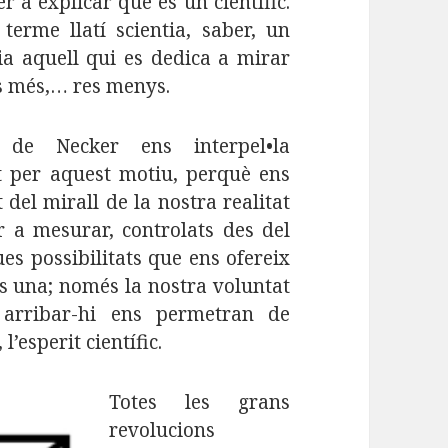
r a explicar què és un científic.
 terme llatí scientia, saber, un
ria aquell qui es dedica a mirar
es més,… res menys.
de Necker ens interpel•la
 per aquest motiu, perquè ens
del mirall de la nostra realitat
 a mesurar, controlats des del
ues possibilitats que ens ofereix
 una; només la nostra voluntat
 arribar-hi ens permetran de
l’esperit científic.
Totes les grans
revolucions