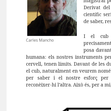
magistral pe
Derivat del
científic se
de saber, r
I el cub 
Carles Mancho
precisament
posa davant 
humana: els nostres instruments per
cervell, tenen límits. Davant de les d
el cub, naturalment en veurem només
per saber i el nostre esforç per
reconèixer-hi l’altra. Això és, per a mi, 