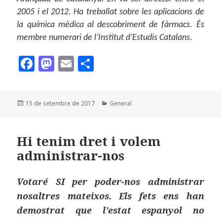
2005 i el 2012. Ha treballat sobre les aplicacions de
la química mèdica al descobriment de fàrmacs. És
membre numerari de l’Institut d’Estudis Catalans.
F
M
E
C
a
as
m
o
c
to
ai
m
Publicat
Categories
15 de setembre de 2017
General
e
d
l
p
el
b
o
a
o
n
rt
Hi tenim dret i volem
administrar-nos
o
ei
k
x
Votaré SI per poder-nos administrar
nosaltres mateixos. Els fets ens han
demostrat que l’estat espanyol no