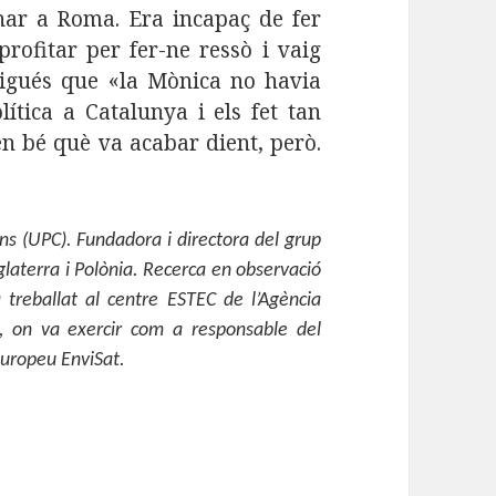
nar a Roma. Era incapaç de fer
rofitar per fer-ne ressò i vaig
digués que «la Mònica no havia
lítica a Catalunya i els fet tan
en bé què va acabar dient, però.
s (UPC). Fundadora i directora del grup
laterra i Polònia. Recerca en observació
 treballat al centre ESTEC de l’Agència
, on va exercir com a responsable del
 europeu EnviSat.