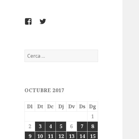
FACEBOOK
TWITTER
Cerca:
OCTUBRE 2017
Dl
Dt
Dc
Dj
Dv
Ds
Dg
1
2
3
4
5
6
7
8
9
10
11
12
13
14
15