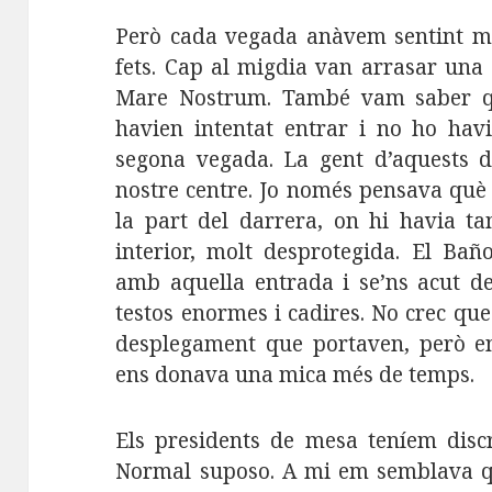
Però cada vegada anàvem sentint més
fets. Cap al migdia van arrasar una 
Mare Nostrum. També vam saber qu
havien intentat entrar i no ho havi
segona vegada. La gent d’aquests do
nostre centre. Jo només pensava què
la part del darrera, on hi havia 
interior, molt desprotegida. El Ba
amb aquella entrada i se’ns acut d
testos enormes i cadires. No crec qu
desplegament que portaven, però 
ens donava una mica més de temps.
Els presidents de mesa teníem discr
Normal suposo. A mi em semblava 