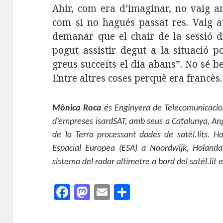
Ahir, com era d’imaginar, no vaig a
com si no hagués passat res. Vaig ap
demanar que el chair de la sessió 
pogut assistir degut a la situació po
greus succeïts el dia abans”. No sé b
Entre altres coses perquè era francès.
Mònica Roca
és Enginyera de Telecomunicacion
d’empreses isardSAT, amb seus a Catalunya, Ang
de la Terra processant dades de satèl.lits. Ha
Espacial Europea (ESA) a Noordwijk, Holanda
sistema del radar altímetre a bord del satèl.lit
F
M
E
C
a
as
m
o