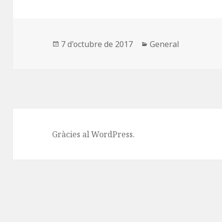
c
to
ai
m
e
d
l
p
b
o
a
o
n
rt
Publicat
Categories
7 d'octubre de 2017
General
el
o
ei
k
x
Gràcies al WordPress.