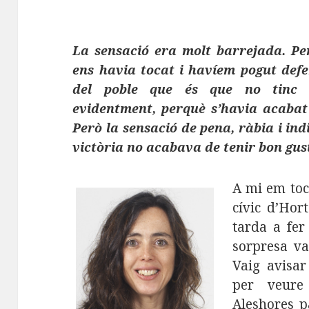
La sensació era molt barrejada. Pe
ens havia tocat i havíem pogut defen
del poble que és que no tinc p
evidentment, perquè s’havia acabat
Però la sensació de pena, ràbia i ind
victòria no acabava de tenir bon gus
A mi em toc
cívic d’Hor
tarda a fer
sorpresa va
Vaig avisar
per veure
Aleshores p