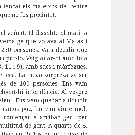
n tancat els mateixos del centre
 que no fos precintat.
 veïnat. El dissabte al matí ja
 veïnatge que votava al Matas i
s 250 persones. Vam decidir que
cupar-lo. Vaig anar-hi amb tota
3, 11 i 9), amb sacs i màrfegues,
de teca. La meva sorpresa va ser
més de 100 persones. Ens vam
cloent-hi intendència. Al vespre
aient. Ens vam quedar a dormir
ls nanos poc, ho van viure molt
a començar a arribar gent per
 multitud de gent. A quarts de 8,
ribar en Baños en un cotxe de