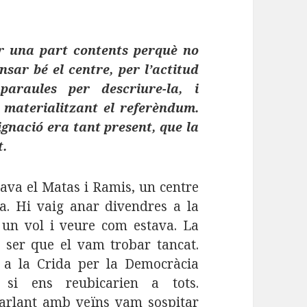
r una part contents perquè no
sar bé el centre, per l’actitud
araules per descriure-la, i
 materialitzant el referèndum.
ignació era tant present, que la
t.
ava el Matas i Ramis, un centre
ta. Hi vaig anar divendres a la
 un vol i veure com estava. La
 ser que el vam trobar tancat.
 a la Crida per la Democràcia
 si ens reubicarien a tots.
arlant amb veïns vam sospitar