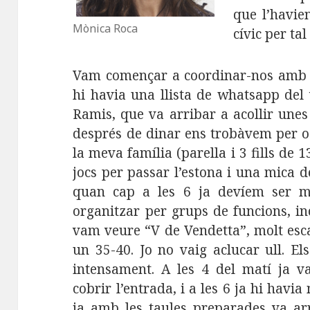
que l’havie
Mònica Roca
cívic per tal
Vam començar a coordinar-nos amb el
hi havia una llista de whatsapp del
Ramis, que va arribar a acollir une
després de dinar ens trobàvem per o
la meva família (parella i 3 fills de 1
jocs per passar l’estona i una mica 
quan cap a les 6 ja devíem ser 
organitzar per grups de funcions, in
vam veure “V de Vendetta”, molt esc
un 35-40. Jo no vaig aclucar ull. E
intensament. A les 4 del matí ja v
cobrir l’entrada, i a les 6 ja hi havia
ja amb les taules preparades va ar