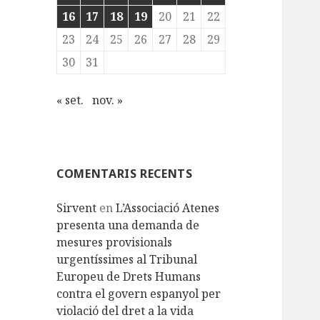
16
17
18
19
20
21
22
23
24
25
26
27
28
29
30
31
« set.
nov. »
COMENTARIS RECENTS
Sirvent
en
L’Associació Atenes
presenta una demanda de
mesures provisionals
urgentíssimes al Tribunal
Europeu de Drets Humans
contra el govern espanyol per
violació del dret a la vida