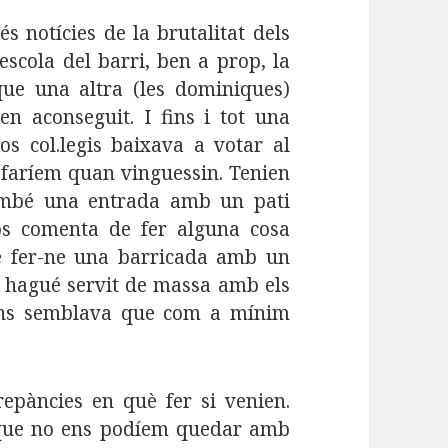
 notícies de la brutalitat dels
escola del barri, ben a prop, la
e una altra (les dominiques)
en aconseguit. I fins i tot una
s col.legis baixava a votar al
 faríem quan vinguessin. Tenien
també una entrada amb un pati
ños comenta de fer alguna cosa
e fer-ne una barricada amb un
e hagué servit de massa amb els
ens semblava que com a mínim
epàncies en què fer si venien.
que no ens podíem quedar amb