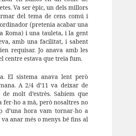
tes. Va ser èpic, un dels millors
ormar del tema de cens comú i
 l’ordinador (pretenia acabar una
a Roma) i una tauleta, i la gent
va, amb una facilitat, i sabent
dien requisar. Jo anava amb les
l centre estava que treia fum.
a. El sistema anava lent però
mana. A 2/4 d’11 va deixar de
 de molt d’estrès. Sabíem que
a fer-ho a mà, però nosaltres no
ap d’una hora vam tornar-ho a
ma va anar més o menys bé fins al