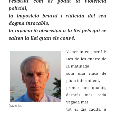
resistint com es podia la violència
policial,
la imposició brutal i ridícula del seu
dogma intocable,
la invocació obsessiva a la llei pels qui se
salten la llei quan els convé.
Va ser intens, ser-hi!
Des de les quatre de
la matinada,
sota una mica de
pluja intermitent,
primer uns quants,
després més, cada
vegada més,
David Jou
tot el dia molts, a