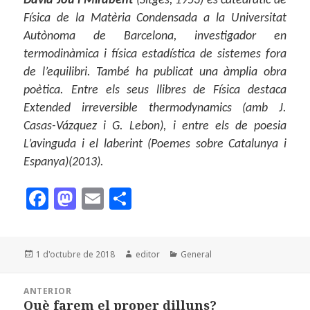
David Jou i Mirabent
(Sitges, 1953) és catedràtic de
Física de la Matèria Condensada a la Universitat
Autònoma de Barcelona, investigador en
termodinàmica i física estadística de sistemes fora
de l’equilibri. També ha publicat una àmplia obra
poètica. Entre els seus llibres de Física destaca
Extended irreversible thermodynamics (amb J.
Casas-Vázquez i G. Lebon), i entre els de poesia
L’avinguda i el laberint (Poemes sobre Catalunya i
Espanya)(2013).
F
M
E
C
a
as
m
o
c
to
ai
m
Publicat
Autor
Categories
1 d'octubre de 2018
editor
General
e
d
l
p
el
b
o
a
Navegació
ANTERIOR
d'entrades
o
n
rt
Què farem el proper dilluns?
Entrada