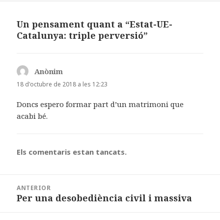
b
o
a
o
n
rt
Un pensament quant a “Estat-UE-
Catalunya: triple perversió”
o
ei
k
x
Anònim
ha
dit:
18 d'octubre de 2018 a les 12:23
Doncs espero formar part d’un matrimoni que
acabi bé.
Els comentaris estan tancats.
Navegació
ANTERIOR
d'entrades
Per una desobediència civil i massiva
Entrada
anterior: