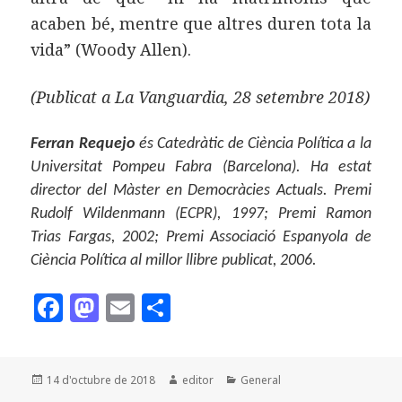
acaben bé, mentre que altres duren tota la
vida” (Woody Allen).
(Publicat a La Vanguardia, 28 setembre 2018)
Ferran Requejo
és Catedràtic de Ciència Política a la
Universitat Pompeu Fabra (Barcelona). Ha estat
director del Màster en Democràcies Actuals. Premi
Rudolf Wildenmann (ECPR), 1997; Premi Ramon
Trias Fargas, 2002; Premi Associació Espanyola de
Ciència Política al millor llibre publicat, 2006.
F
M
E
C
a
as
m
o
c
to
ai
m
Publicat
Autor
Categories
14 d'octubre de 2018
editor
General
e
d
l
p
el