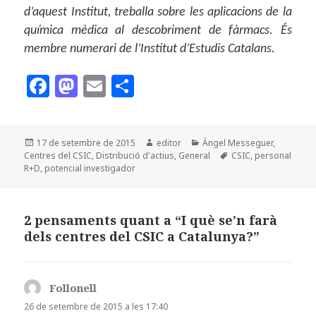
d’aquest Institut, treballa sobre les aplicacions de la
química mèdica al descobriment de fàrmacs. És
membre numerari de l’Institut d’Estudis Catalans.
F
M
E
C
a
as
m
o
c
to
ai
m
Publicat
Autor
Categories
17 de setembre de 2015
editor
Àngel Messeguer
,
e
d
l
p
el
Etiquetes
Centres del CSIC
,
Distribució d'actius
,
General
CSIC
,
personal
b
o
a
R+D
,
potencial investigador
o
n
rt
o
ei
2 pensaments quant a “I què se’n farà
dels centres del CSIC a Catalunya?”
k
x
Follonell
ha
dit:
26 de setembre de 2015 a les 17:40