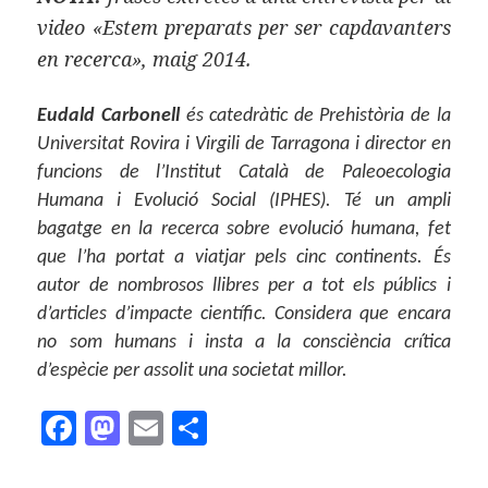
video «Estem preparats per ser capdavanters
en recerca», maig 2014.
Eudald Carbonell
és catedràtic de Prehistòria de la
Universitat Rovira i Virgili de Tarragona i director en
funcions de l’Institut Català de Paleoecologia
Humana i Evolució Social (IPHES). Té un ampli
bagatge en la recerca sobre evolució humana, fet
que l’ha portat a viatjar pels cinc continents. És
autor de nombrosos llibres per a tot els públics i
d’articles d’impacte científic. Considera que encara
no som humans i insta a la consciència crítica
d’espècie per assolit una societat millor.
F
M
E
C
a
as
m
o