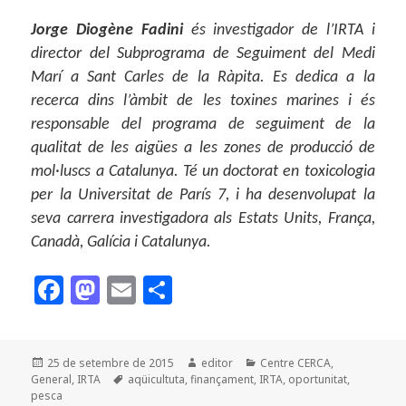
Jorge Diogène Fadini
és investigador de l’IRTA i
director del Subprograma de Seguiment del Medi
Marí a Sant Carles de la Ràpita. Es dedica a la
recerca dins l’àmbit de les toxines marines i és
responsable del programa de seguiment de la
qualitat de les aigües a les zones de producció de
mol·luscs a Catalunya. Té un doctorat en toxicologia
per la Universitat de París 7, i ha desenvolupat la
seva carrera investigadora als Estats Units, França,
Canadà, Galícia i Catalunya.
F
M
E
C
a
as
m
o
c
to
ai
m
Publicat
Autor
Categories
25 de setembre de 2015
editor
Centre CERCA
,
e
d
l
p
el
Etiquetes
General
,
IRTA
aqüicultuta
,
finançament
,
IRTA
,
oportunitat
,
b
o
a
pesca