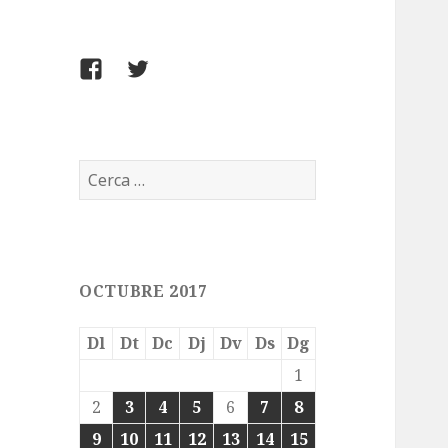
FACEBOOK
TWITTER
Cerca:
OCTUBRE 2017
Dl
Dt
Dc
Dj
Dv
Ds
Dg
1
2
3
4
5
6
7
8
9
10
11
12
13
14
15