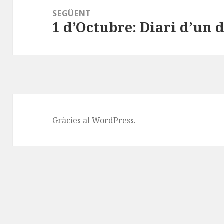
SEGÜENT
1 d’Octubre: Diari d’un 
Entrada
següent:
Gràcies al WordPress.