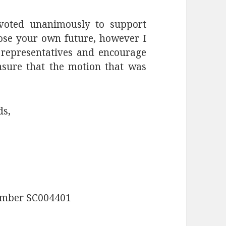
 voted unanimously to support
ose your own future, however I
l representatives and encourage
nsure that the motion that was
ds,
number SC004401