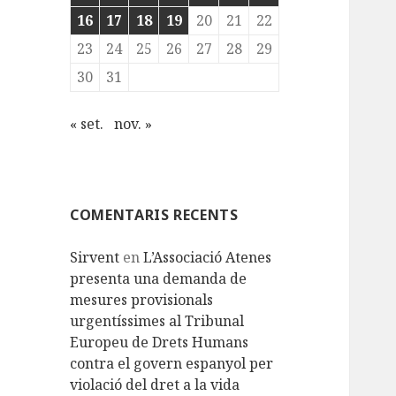
16
17
18
19
20
21
22
23
24
25
26
27
28
29
30
31
« set.
nov. »
COMENTARIS RECENTS
Sirvent
en
L’Associació Atenes
presenta una demanda de
mesures provisionals
urgentíssimes al Tribunal
Europeu de Drets Humans
contra el govern espanyol per
violació del dret a la vida