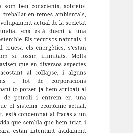
ics som ben conscients, sobretot
 treballat en temes ambientals,
volupament actual de la societat
undial ens està duent a una
ostenible. Els recursos naturals, i
l cruesa els energètics, s’estan
om si fossin il·limitats. Molts
 avisen que en diversos aspectes
costant al col·lapse, i alguns
fins i tot de corporacions
bant (o potser ja hem arribat) al
 de petroli i entrem en una
 que el sistema econòmic actual,
, està condemnat al fracàs a un
vida que sembla que hem triat, i
ara estan intentant àvidament