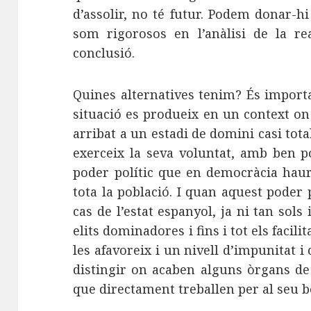
d’assolir, no té futur. Podem donar-h
som rigorosos en l’anàlisi de la re
conclusió.
Quines alternatives tenim? És import
situació es produeix en un context on
arribat a un estadi de domini casi total
exerceix la seva voluntat, amb ben p
poder polític que en democràcia haur
tota la població. I quan aquest poder p
cas de l’estat espanyol, ja ni tan sols 
elits dominadores i fins i tot els facili
les afavoreix i un nivell d’impunitat i 
distingir on acaben alguns òrgans de
que directament treballen per al seu be