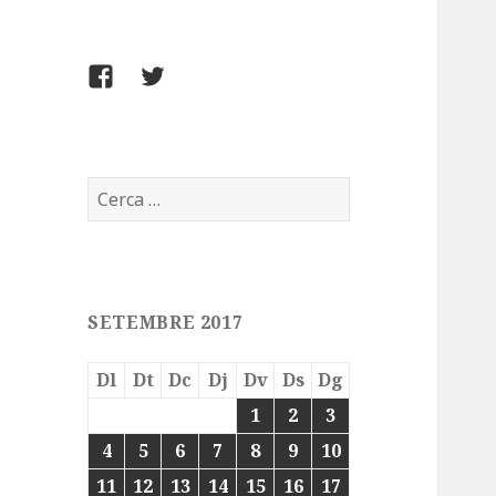
FACEBOOK
TWITTER
Cerca:
SETEMBRE 2017
Dl
Dt
Dc
Dj
Dv
Ds
Dg
1
2
3
4
5
6
7
8
9
10
11
12
13
14
15
16
17