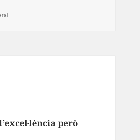
gories
eral
l’excel·lència però