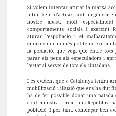
Si volem intentar aturar la marxa acc
futur hem d’actuar amb urgència en 
nostre abast, molt especialmen
comportaments socials i exercint 
aturar l’espoliació i el malbarata
enorme que només pot tenir èxit amb 
la població, que vegi que entre tots
parar els peus als especuladors i apro
l’estat al servei de tots els ciutadans.
I és evident que a Catalunya tenim ar
mobilització i il·lusió que ens ha dut f
ha de fer possible donar una patada d
contra nostra i crear una República ba
població. I per tant, començar ben av