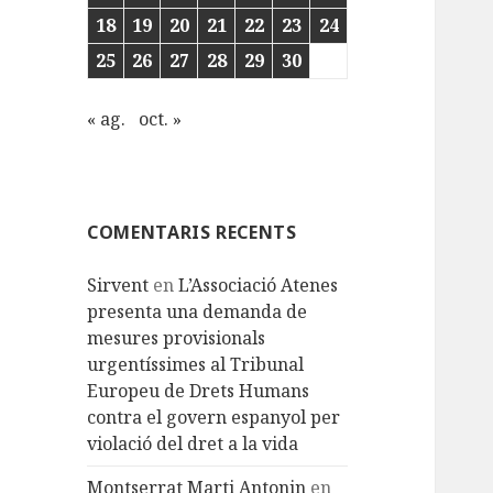
18
19
20
21
22
23
24
25
26
27
28
29
30
« ag.
oct. »
COMENTARIS RECENTS
Sirvent
en
L’Associació Atenes
presenta una demanda de
mesures provisionals
urgentíssimes al Tribunal
Europeu de Drets Humans
contra el govern espanyol per
violació del dret a la vida
Montserrat Marti Antonin
en