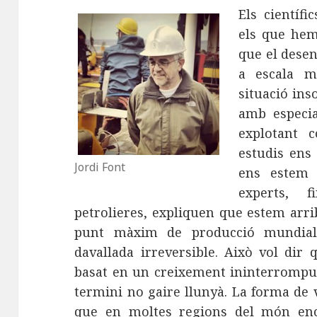
Els científ
els que hem
que el desen
a escala m
situació ins
amb especia
explotant c
estudis ens
Jordi Font
ens estem a
experts, 
petrolieres, expliquen que estem arri
punt màxim de producció mundial
davallada irreversible. Això vol dir
basat en un creixement ininterromput
termini no gaire llunyà. La forma de 
que en moltes regions del món enc