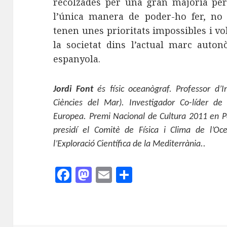
recolzades per una gran majoria per 
l’única manera de poder-ho fer, no
tenen unes prioritats impossibles i vo
la societat dins l’actual marc auto
espanyola.
Jordi Font
és físic oceanògraf. Professor d’In
Ciències del Mar). Investigador Co-líder de
Europea. Premi Nacional de Cultura 2011 en Pe
presidí el Comitè de Física i Clima de l’Oc
l’Exploració Científica de la Mediterrània..
F
M
E
C
a
as
m
o
c
to
ai
m
e
d
l
p