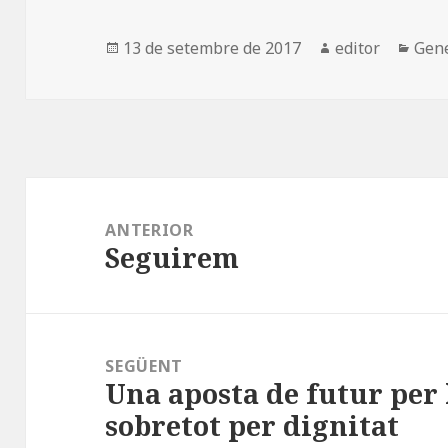
b
o
a
o
n
rt
Publicat
Autor
Cate
13 de setembre de 2017
editor
Gen
el
o
ei
k
x
Navegació
d'entrades
ANTERIOR
Seguirem
Entrada
anterior:
SEGÜENT
Una aposta de futur per 
Entrada
sobretot per dignitat
següent: