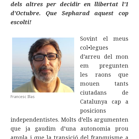
dels altres per decidir en llibertat l’1
d’Octubre. Que Sepharad aquest cop
escolti!
Sovint el meus
col•legues
d’arreu del mon
em pregunten
les raons que
mouen tants
ciutadans de
Francesc Illas
Catalunya cap a
posicions
independentistes. Molts d’ells argumenten
que ja gaudim d’una autonomia prou
ampla i que la transició del franquisme a