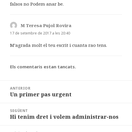
falsos no Podem anar be.
M Teresa Pujol Rovira
ha
dit:
17 de setembre de 2017 a les 20:40
M’agrada molt el teu escrit i cuanta rao tens.
Els comentaris estan tancats.
Navegació
ANTERIOR
d'entrades
Un primer pas urgent
Entrada
anterior:
SEGÜENT
Hi tenim dret i volem administrar-nos
Entrada
següent: