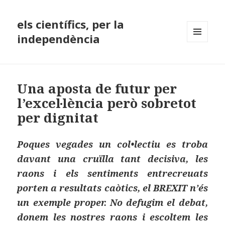
els científics, per la
independència
MENÚ
I
GINYS
Una aposta de futur per
l’excel·lència però sobretot
per dignitat
Poques vegades un col•lectiu es troba
davant una cruïlla tant decisiva, les
raons i els sentiments entrecreuats
porten a resultats caòtics, el BREXIT n’és
un exemple proper. No defugim el debat,
donem les nostres raons i escoltem les