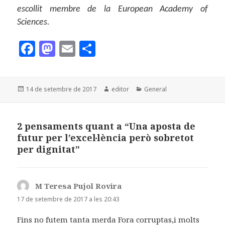
escollit membre de la European Academy of
Sciences.
F
M
E
C
a
as
m
o
c
to
ai
m
Publicat
Autor
Categories
14 de setembre de 2017
editor
General
e
d
l
p
el
b
o
a
o
n
rt
2 pensaments quant a “Una aposta de
futur per l’excel·lència però sobretot
o
ei
per dignitat”
k
x
M Teresa Pujol Rovira
ha
dit:
17 de setembre de 2017 a les 20:43
Fins no futem tanta merda Fora corruptas,i molts