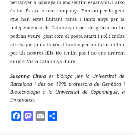
pertànyer a Espanya ni ens sentim espanyols, i això
és tot. És ara o mai companys. Fem-ho per la gent
que han estat lluitant tants i tants anys per la
independència de Catalunya i per desgràcia no ho
podran veure, gent com el poeta Martí i Pol i molts
altres que ja no hi són. I també per un futur millor
per als nostres fills. No tenim por i no ens tirarem
enrere. Visca Catalunya lliure.
Susanna Cirera
és biòloga per la Universitat de
Barcelona i des de 1998 professora de Genètica i
Biotecnologia a la Universitat de Copenhague, a
Dinamarca.
F
M
E
C
a
as
m
o