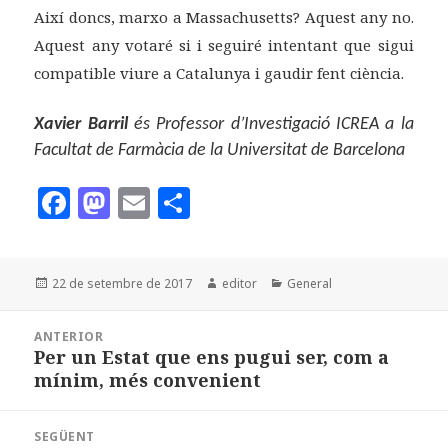
Així doncs, marxo a Massachusetts? Aquest any no.
Aquest any votaré si i seguiré intentant que sigui
compatible viure a Catalunya i gaudir fent ciència.
Xavier Barril
és Professor d’Investigació ICREA a la
Facultat de Farmàcia de la Universitat de Barcelona
F
M
E
C
a
as
m
o
c
to
ai
m
Publicat
Autor
Categories
22 de setembre de 2017
editor
General
e
d
l
p
el
b
o
a
Navegació
ANTERIOR
d'entrades
o
n
rt
Per un Estat que ens pugui ser, com a
Entrada
mínim, més convenient
anterior:
o
ei
k
x
SEGÜENT