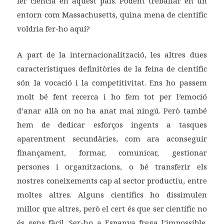
fer ciència en aquest país. Podent treballar en un
entorn com Massachusetts, quina mena de científic
voldria fer-ho aquí?
A part de la internacionalització, les altres dues
característiques definitòries de la feina de científic
són la vocació i la competitivitat. Ens ho passem
molt bé fent recerca i ho fem tot per l’emoció
d’anar allà on no ha anat mai ningú. Però també
hem de dedicar esforços ingents a tasques
aparentment secundàries, com ara aconseguir
finançament, formar, comunicar, gestionar
persones i organitzacions, o bé transferir els
nostres coneixements cap al sector productiu, entre
moltes altres. Alguns científics ho dissimulen
millor que altres, però el cert és que ser científic no
és gens fàcil. Ser-ho a Espanya frega l’impossible.