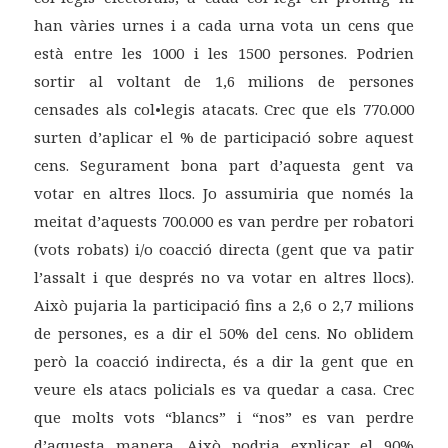
han vàries urnes i a cada urna vota un cens que
està entre les 1000 i les 1500 persones. Podrien
sortir al voltant de 1,6 milions de persones
censades als col•legis atacats. Crec que els 770.000
surten d’aplicar el % de participació sobre aquest
cens. Segurament bona part d’aquesta gent va
votar en altres llocs. Jo assumiria que només la
meitat d’aquests 700.000 es van perdre per robatori
(vots robats) i/o coacció directa (gent que va patir
l’assalt i que després no va votar en altres llocs).
Això pujaria la participació fins a 2,6 o 2,7 milions
de persones, es a dir el 50% del cens. No oblidem
però la coacció indirecta, és a dir la gent que en
veure els atacs policials es va quedar a casa. Crec
que molts vots “blancs” i “nos” es van perdre
d’aquesta manera. Això podria explicar el 90%