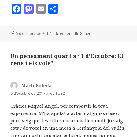
F
M
E
C
a
as
m
o
c
to
ai
m
Publicat
Autor
Categories
5 d'octubre de 2017
editor
General
e
d
l
p
el
b
o
a
o
n
rt
Un pensament quant a “1 d’Octubre: El
cens i els vots”
o
ei
k
x
Martí Boleda
ha
dit:
6 d'octubre de 2017 a les 12:32
Gràcies Miquel Àngel, per compartir la teva
experiència. M’ha ajudat a aclarir algunes coses,
però veig que les xifres encara ballen molt. Jo vaig
estar de vocal en una mesa a Cerdanyola del Vallès
i no vam patir cap atac policial, només rumors.