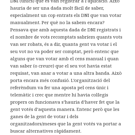
DNI (únics) que es van registrar a l’aplicació. Això
hauria de ser una dada molt fàcil de saber,
especialment un cop entrats els DNI que van votar
manualment. Per què no la sabem encara?
Pensava que amb aquesta dada de DNI registrats i
el nombre de vots recomptats sabríem quants vots
van ser robats, és a dir, quanta gent va votar i el
seu vot no va poder ser comptat, però entenc que
alguns que van votar amb el cens manual i quan
van saber (o creure) que el seu vot havia estat
requisat, van anar a votar a una altra banda. Això
porta encara més confusió. L’organització del
referèndum va fer una aposta pel cens únic i
telemàtic i crec que mentre hi havia col·legis
propers on funcionava s’hauria d’haver fet que la
gent votés d’aquesta manera. Entenc però que les
ganes de la gent de votar i dels
organitzadors/meses que la gent votés va portar a
buscar alternatives ràpidament.