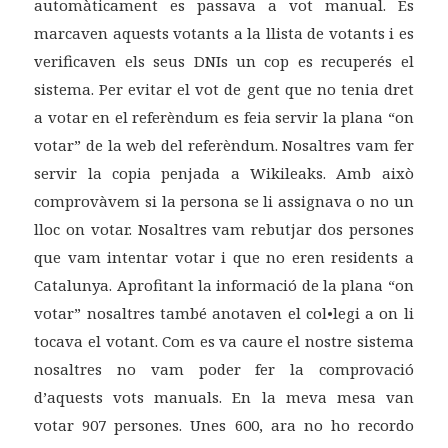
automàticament es passava a vot manual. Es
marcaven aquests votants a la llista de votants i es
verificaven els seus DNIs un cop es recuperés el
sistema. Per evitar el vot de gent que no tenia dret
a votar en el referèndum es feia servir la plana “on
votar” de la web del referèndum. Nosaltres vam fer
servir la copia penjada a Wikileaks. Amb això
comprovàvem si la persona se li assignava o no un
lloc on votar. Nosaltres vam rebutjar dos persones
que vam intentar votar i que no eren residents a
Catalunya. Aprofitant la informació de la plana “on
votar” nosaltres també anotaven el col•legi a on li
tocava el votant. Com es va caure el nostre sistema
nosaltres no vam poder fer la comprovació
d’aquests vots manuals. En la meva mesa van
votar 907 persones. Unes 600, ara no ho recordo