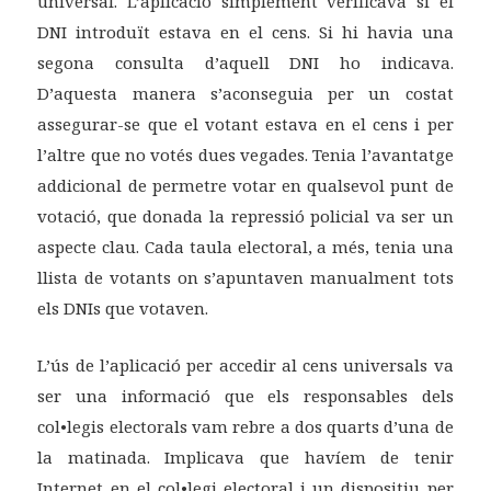
universal. L’aplicació simplement verificava si el
DNI introduït estava en el cens. Si hi havia una
segona consulta d’aquell DNI ho indicava.
D’aquesta manera s’aconseguia per un costat
assegurar-se que el votant estava en el cens i per
l’altre que no votés dues vegades. Tenia l’avantatge
addicional de permetre votar en qualsevol punt de
votació, que donada la repressió policial va ser un
aspecte clau. Cada taula electoral, a més, tenia una
llista de votants on s’apuntaven manualment tots
els DNIs que votaven.
L’ús de l’aplicació per accedir al cens universals va
ser una informació que els responsables dels
col•legis electorals vam rebre a dos quarts d’una de
la matinada. Implicava que havíem de tenir
Internet en el col•legi electoral i un dispositiu per