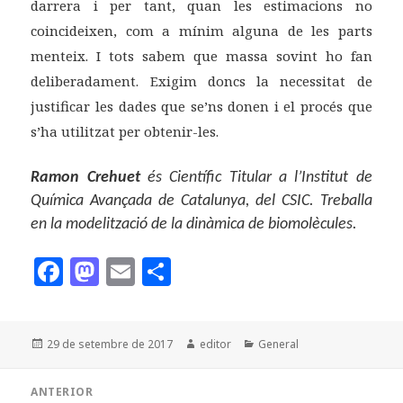
darrera i per tant, quan les estimacions no
coincideixen, com a mínim alguna de les parts
menteix. I tots sabem que massa sovint ho fan
deliberadament. Exigim doncs la necessitat de
justificar les dades que se’ns donen i el procés que
s’ha utilitzat per obtenir-les.
Ramon Crehuet
és Científic Titular a l’Institut de
Química Avançada de Catalunya, del CSIC. Treballa
en la modelització de la dinàmica de biomolècules.
F
M
E
C
a
as
m
o
c
to
ai
m
Publicat
Autor
Categories
29 de setembre de 2017
editor
General
e
d
l
p
el
b
o
a
Navegació
ANTERIOR
d'entrades